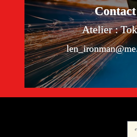
Contact
​Atelier : To
len_ironman@me