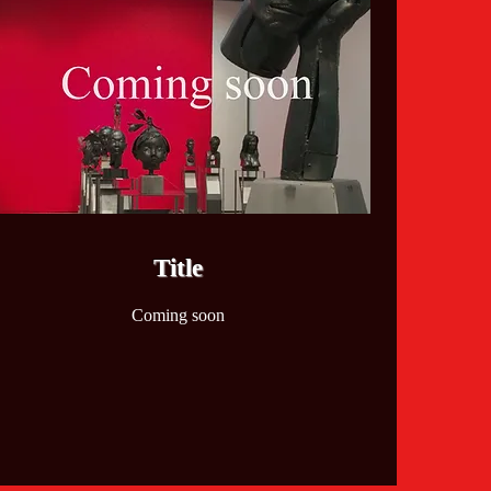
​Title
Coming soon