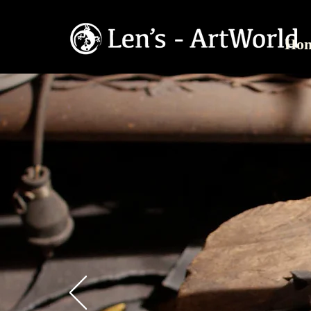
Ho
鉄の
自