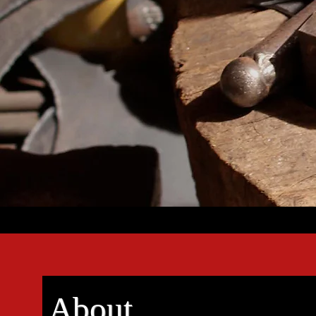
と
About