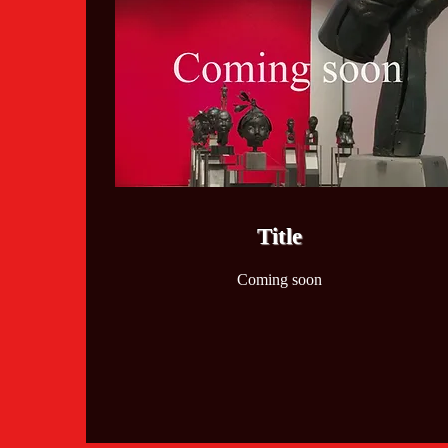
​Title
Coming soon