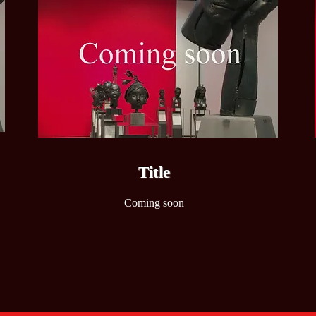
​Title
Coming soon