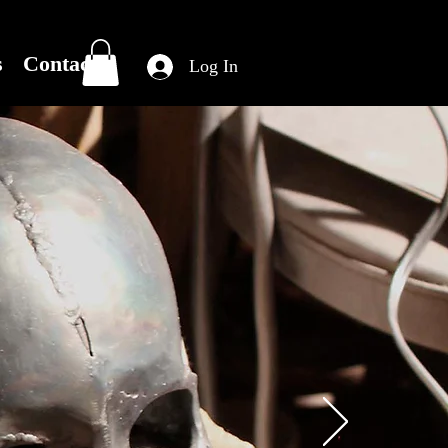
s
Contact
Log In
ながら
..