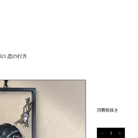
me
Profile
Store
Exhibition
Gallery
New
-021 恋の行方
SA-021 
価
￥414,400
格
消費税抜き
数量
*