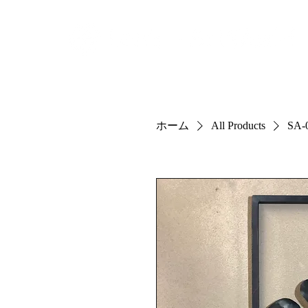
Ho
ホーム
All Products
SA